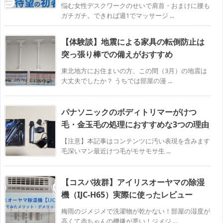
悩む女性デスクワークのせいで肩首・おまけに腰も
ガチガチ。できれば週1でマッサージ ...
【体験談】地震による家具の転倒防止は
突っ張り棒での備えがおすすめ
東北地方にお住まいの方、この間（3月）の地震は
大丈夫でしたか？ うちでは部屋の漫 ...
パナソニックのボディトリマーがけつ
毛・金玉毛の処理におすすめな3つの理由
【注意】本記事はコンテンツに汚い表現を含みます
毛深いマン最近けつ毛がモサモサ生 ...
【コスパ抜群】アイリスオーヤマの除湿
機（IJC-H65）実際に使ったレビュー
梅雨のジメジメで洗濯物が乾かない！部屋の湿度が
高くて赤ちゃんの機嫌が悪い！ジメジ ...