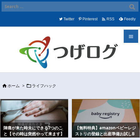

Twitter
Pinterest
Feedly
RSS


メニュ

サイド

ホーム
>
ライフハック


前へ

次へ

検索
陣痛が来た時夫にできる7つのこ
【無料特典】amazonベビーレジ
と【その時は突然やって来ます】
ストリの登録と出産準備お試しB
OXのもらい方