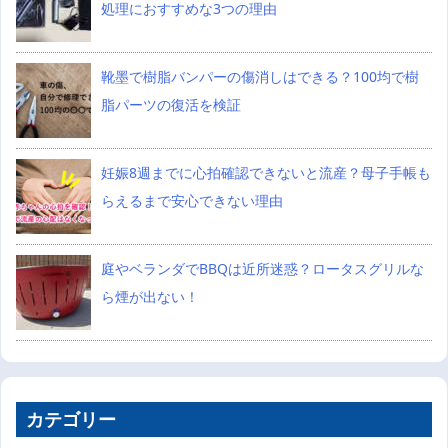
処理におすすめな3つの理由
靴墨で樹脂バンパーの傷消しはできる？100均で樹
脂パーツの復活を検証
妊娠8週までに心拍確認できないと流産？母子手帳も
らえるまで安心できない理由
庭やベランダでBBQは近所迷惑？ロータスグリルな
ら煙が出ない！
カテゴリー