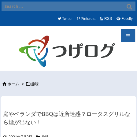

Twitter
Pinterest
Feedly
RSS


メニュ

サイド

ホーム
>
趣味


前へ

次へ

庭やベランダでBBQは近所迷惑？ロータスグリルな
検索
ら煙が出ない！
2021年7月2日
趣味

